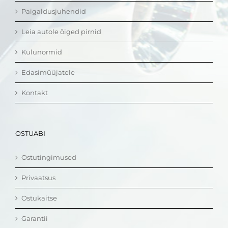
Paigaldusjuhendid
Leia autole õiged pirnid
Kulunormid
Edasimüüjatele
Kontakt
OSTUABI
Ostutingimused
Privaatsus
Ostukaitse
Garantii