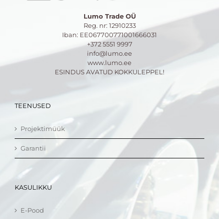
Lumo Trade OÜ
Reg. nr: 12910233
Iban: EE067700771001666031
+372 5551 9997
info@lumo.ee
www.lumo.ee
ESINDUS AVATUD KOKKULEPPEL!
TEENUSED
Projektimüük
Garantii
KASULIKKU
E-Pood