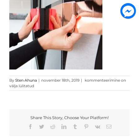
ab6cede0abac43298b4f09ee5
By
Sten Ahuna
|
november 18th, 2019
|
kommenteerimine on
välja lülitatud
Share This Story, Choose Your Platform!
Facebook
Twitter
Reddit
LinkedIn
Tumblr
Pinterest
Vk
Email