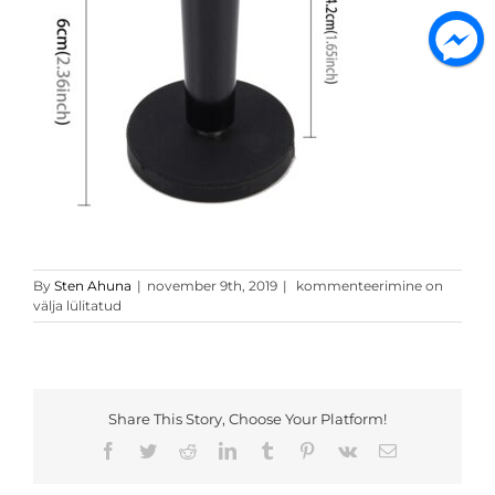
HC9215_4
By
Sten Ahuna
|
november 9th, 2019
|
kommenteerimine on
välja lülitatud
Share This Story, Choose Your Platform!
Facebook
Twitter
Reddit
LinkedIn
Tumblr
Pinterest
Vk
Email