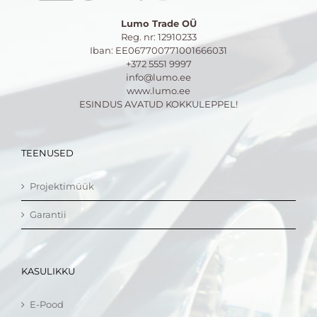
Lumo Trade OÜ
Reg. nr: 12910233
Iban: EE067700771001666031
+372 5551 9997
info@lumo.ee
www.lumo.ee
ESINDUS AVATUD KOKKULEPPEL!
TEENUSED
Projektimüük
Garantii
KASULIKKU
E-Pood