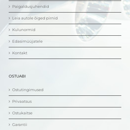
Paigaldusjuhendid
Leia autole õiged pirnid
Kulunormid
Edasimüüjatele
Kontakt
OSTUABI
Ostutingimused
Privaatsus
Ostukaitse
Garantii