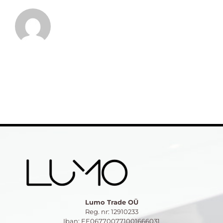
Lumo Trade OÜ
Reg. nr: 12910233
Iban: EE067700771001666031