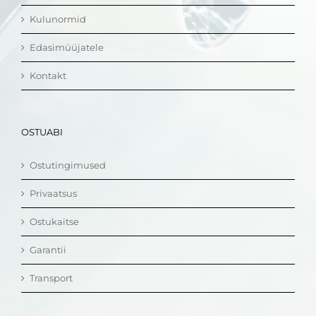
Kulunormid
Edasimüüjatele
Kontakt
OSTUABI
Ostutingimused
Privaatsus
Ostukaitse
Garantii
Transport