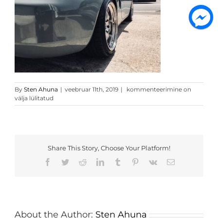
Läikiv
By
Sten Ahuna
|
veebruar 11th, 2019
|
kommenteerimine on
hall
välja lülitatud
kleebis
kile3
Share This Story, Choose Your Platform!
Facebook
Twitter
Reddit
LinkedIn
Tumblr
Pinterest
Vk
Email
About the Author:
Sten Ahuna