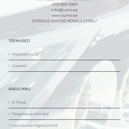
+372 5551 9997
info@lumo.ee
www.lumo.ee
ESINDUS AVATUD KOKKULEPPEL!
TEENUSED
Projektimüük
Garantii
KASULIKKU
E-Pood
Paigaldusjuhendid
Leia autole õiged pirnid