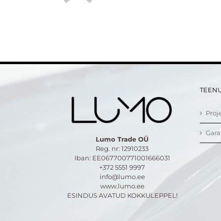
TEEN
Proj
Gara
Lumo Trade OÜ
Reg. nr: 12910233
Iban: EE067700771001666031
+372 5551 9997
info@lumo.ee
www.lumo.ee
ESINDUS AVATUD KOKKULEPPEL!