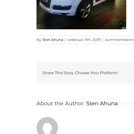
Läikiv
By
Sten Ahuna
|
veebruar 11th, 2019
|
kommenteerimine
valge
kleebis
kile2
Share This Story, Choose Your Platform!
About the Author:
Sten Ahuna