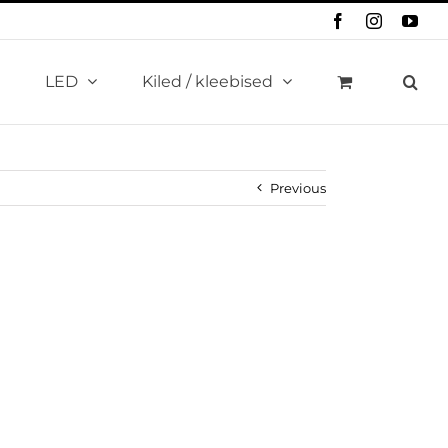
Facebook
Instagram
You
LED
Kiled / kleebised
Previous