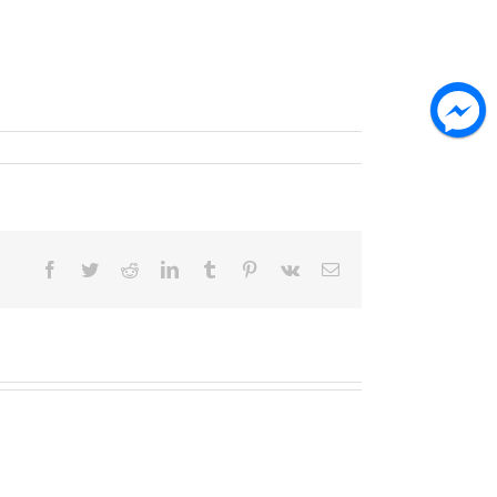
Facebook
Twitter
Reddit
LinkedIn
Tumblr
Pinterest
Vk
Email