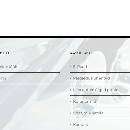
USED
KASULIKKU
ektimüük
E-Pood
ntii
Paigaldusjuhendid
Leia autole õiged pirnid
Kulunormid
Edasimüüjatele
Kontakt