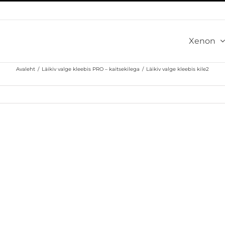
Xenon
Avaleht
/
Läikiv valge kleebis PRO – kaitsekilega
/
Läikiv valge kleebis kile2