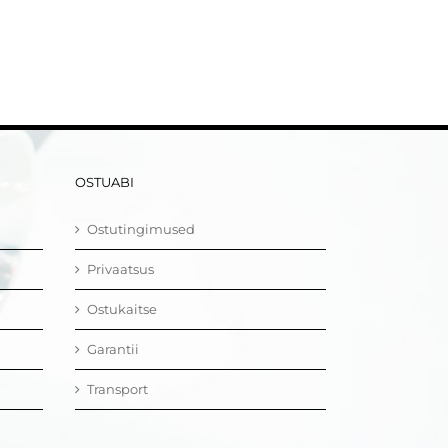
OSTUABI
Ostutingimused
Privaatsus
Ostukaitse
Garantii
Transport