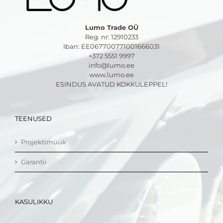
Lumo Trade OÜ
Reg. nr: 12910233
Iban: EE067700771001666031
+372 5551 9997
info@lumo.ee
www.lumo.ee
ESINDUS AVATUD KOKKULEPPEL!
TEENUSED
Projektimüük
Garantii
KASULIKKU