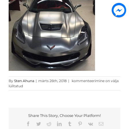
satin-
By
Sten Ahuna
|
märts 26th, 2018
|
kommenteerimine on välja
black-
lülitatud
chrome-
wrap-
done-
by-
xpozemtl-
Share This Story, Choose Your Platform!
169783
Facebook
Twitter
Reddit
LinkedIn
Tumblr
Pinterest
Vk
Email