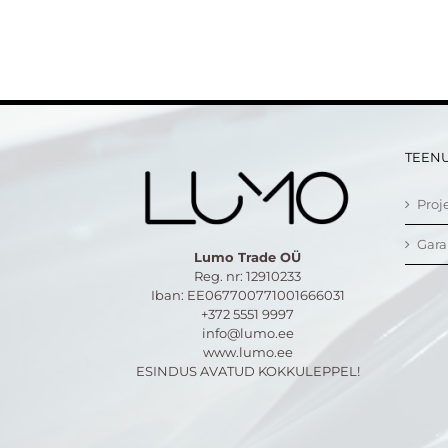
TEEN
Proj
Gara
Lumo Trade OÜ
Reg. nr: 12910233
Iban: EE067700771001666031
+372 5551 9997
info@lumo.ee
www.lumo.ee
ESINDUS AVATUD KOKKULEPPEL!