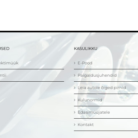
USED
KASULIKKU
ektimüük
E-Pood
ntii
Paigaldusjuhendid
Leia autole õiged pirnid
Kulunormid
Edasimüüjatele
Kontakt