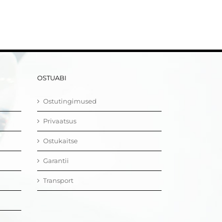
OSTUABI
Ostutingimused
Privaatsus
Ostukaitse
Garantii
Transport