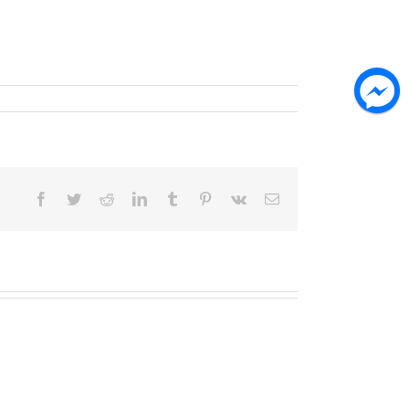
Facebook
Twitter
Reddit
LinkedIn
Tumblr
Pinterest
Vk
Email