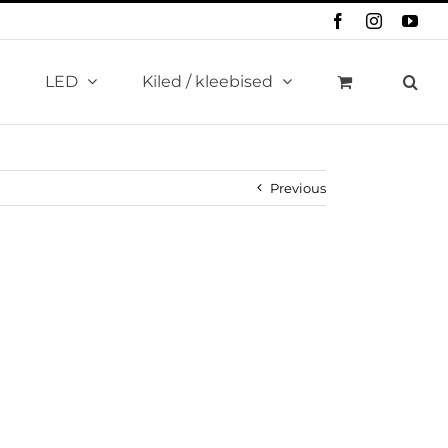
Facebook
Instagram
You
LED
Kiled / kleebised
Previous