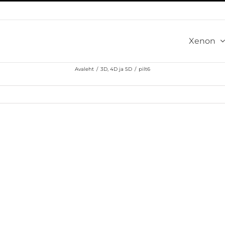
Xenon
Avaleht
/
3D, 4D ja 5D
/
pilt6