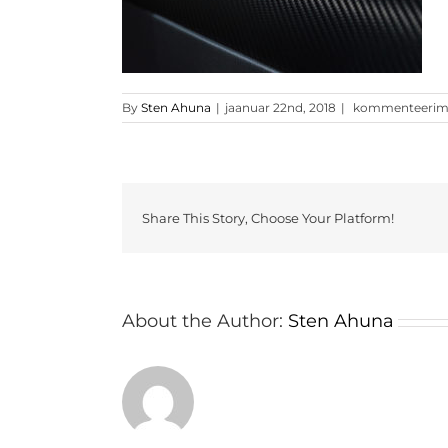
pilt6
By
Sten Ahuna
|
jaanuar 22nd, 2018
|
kommenteerimine
Share This Story, Choose Your Platform!
About the Author:
Sten Ahuna